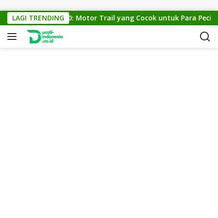
Skip to content
KTM Cross 150: Motor Trail yang Cocok untuk Para Pecinta O
LAGI TRENDING