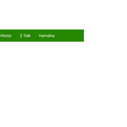
 Motor
2 TAK
Yamaha