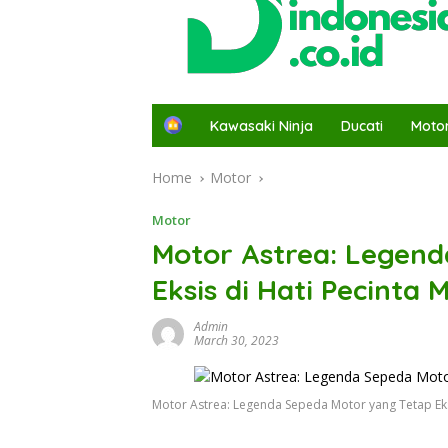
H
Kawasaki Ninja
Ducati
Moto
o
m
Home
Motor
e
Motor
Motor Astrea: Legen
Eksis di Hati Pecinta 
Admin
March 30, 2023
Motor Astrea: Legenda Sepeda Motor yang Tetap Eksi