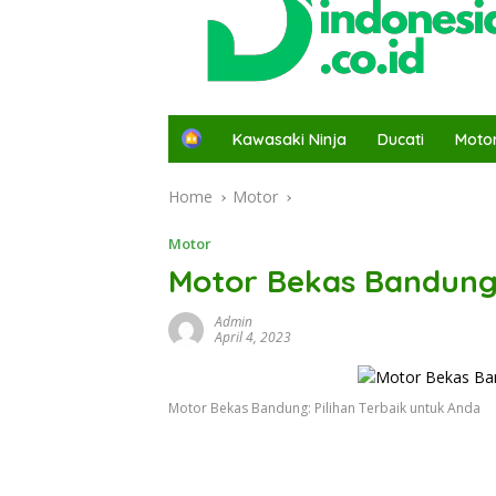
H
Kawasaki Ninja
Ducati
Moto
o
m
Home
Motor
e
Motor
Motor Bekas Bandung:
Admin
April 4, 2023
Motor Bekas Bandung: Pilihan Terbaik untuk Anda