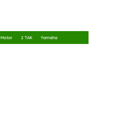
 Motor
2 TAK
Yamaha