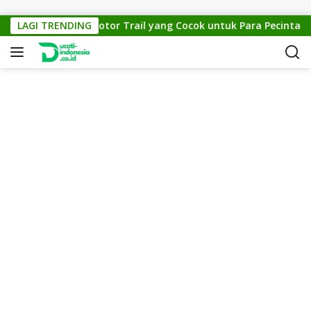
Skip to content
TM Cross 150: Motor Trail yang Cocok untuk Para Pecinta Off-
LAGI TRENDING