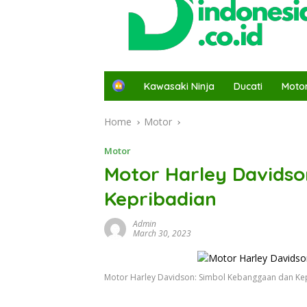
H
Kawasaki Ninja
Ducati
Moto
o
m
Home
Motor
e
Motor
Motor Harley Davids
Kepribadian
Admin
March 30, 2023
Motor Harley Davidson: Simbol Kebanggaan dan Ke