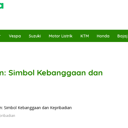
r
Vespa
Suzuki
Motor Listrik
KTM
Honda
Bajaj
on: Simbol Kebanggaan dan
pribadian