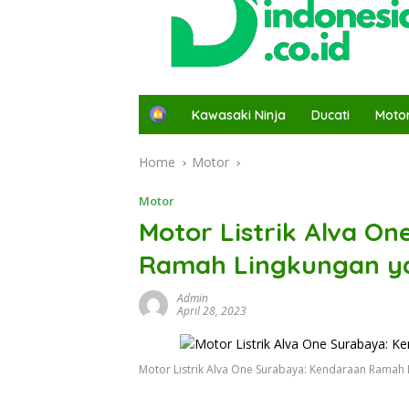
H
Kawasaki Ninja
Ducati
Moto
o
m
Home
Motor
e
Motor
Motor Listrik Alva O
Ramah Lingkungan y
Admin
April 28, 2023
Motor Listrik Alva One Surabaya: Kendaraan Ramah