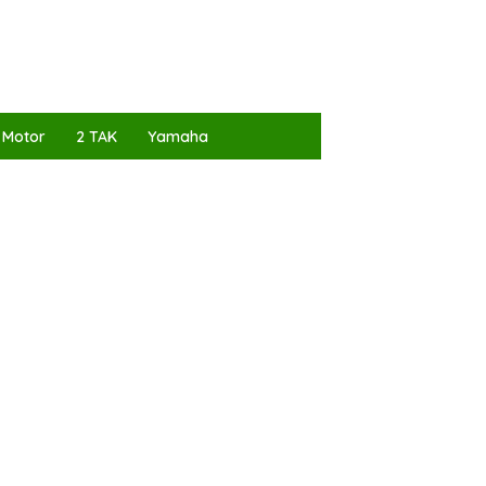
 Motor
2 TAK
Yamaha