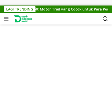
Skip to content
KTM Cross 150: Motor Trail yang Cocok untuk Para Pecinta 
LAGI TRENDING