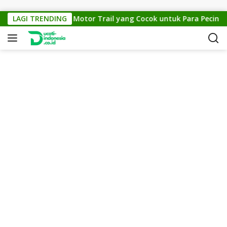
Skip to content
KTM Cross 150: Motor Trail yang Cocok untuk Para Pecinta Of
LAGI TRENDING