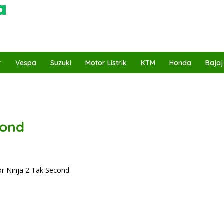
r
Vespa
Suzuki
Motor Listrik
KTM
Honda
Bajaj
cond