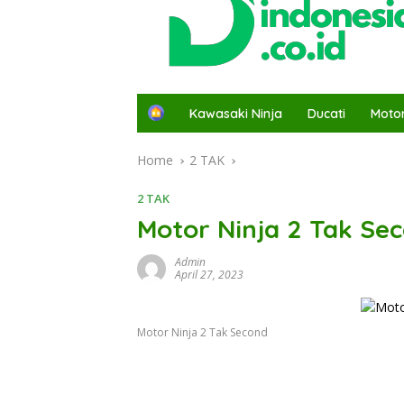
H
Kawasaki Ninja
Ducati
Moto
o
m
Home
2 TAK
e
2 TAK
Motor Ninja 2 Tak Se
Admin
April 27, 2023
Motor Ninja 2 Tak Second