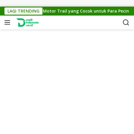
Skip to content
KTM Cross 150: Motor Trail yang Cocok untuk Para Pecinta Off
LAGI TRENDING