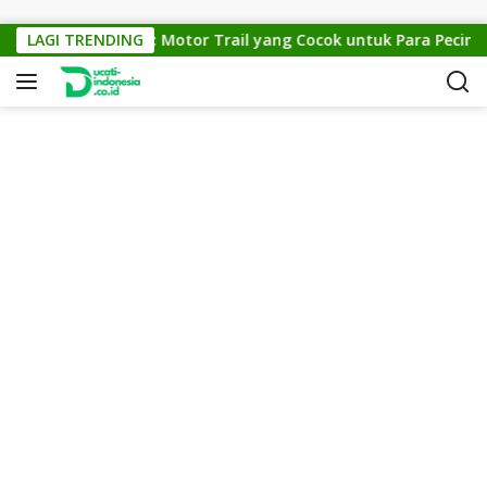
Skip to content
KTM Cross 150: Motor Trail yang Cocok untuk Para Pecinta Of
LAGI TRENDING