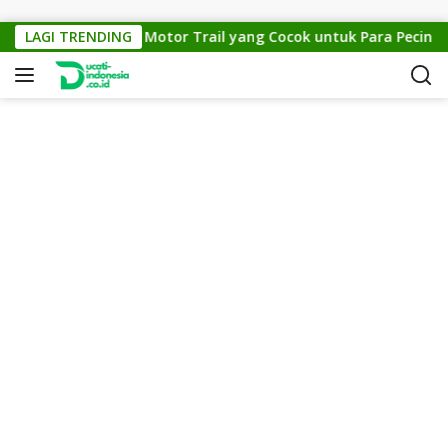
Skip to content
KTM Cross 150: Motor Trail yang Cocok untuk Para Pecinta Off
LAGI TRENDING