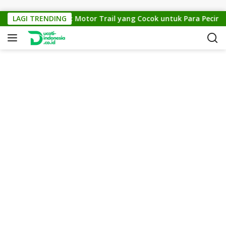
Skip to content
KTM Cross 150: Motor Trail yang Cocok untuk Para Pecinta Of
LAGI TRENDING