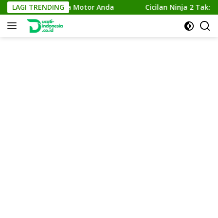
Skip
katkan Performa Motor Anda
LAGI TRENDING
Cicilan Ninja 2 Tak: Solu
to
content