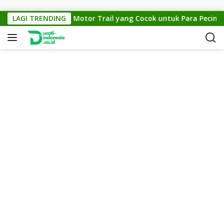
Skip to content
KTM Cross 150: Motor Trail yang Cocok untuk Para Pecinta Of
LAGI TRENDING