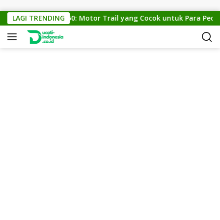
Skip to content
LAGI TRENDING
KTM Cross 150: Motor Trail yang Cocok untuk Para Pecinta 