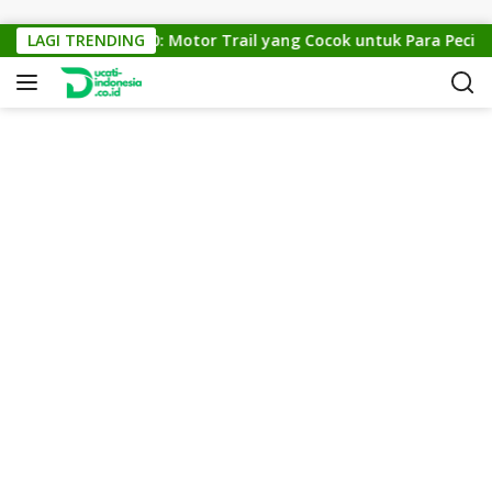
Skip to content
KTM Cross 150: Motor Trail yang Cocok untuk Para Pecinta O
LAGI TRENDING