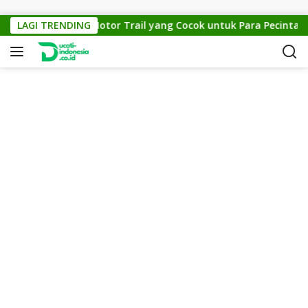
Skip to content
KTM Cross 150: Motor Trail yang Cocok untuk Para Pecinta Off-
LAGI TRENDING