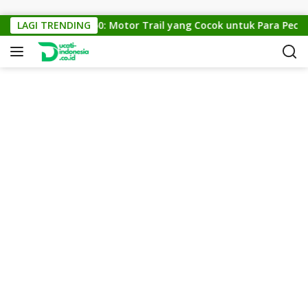
Skip to content
KTM Cross 150: Motor Trail yang Cocok untuk Para Pecinta 
LAGI TRENDING