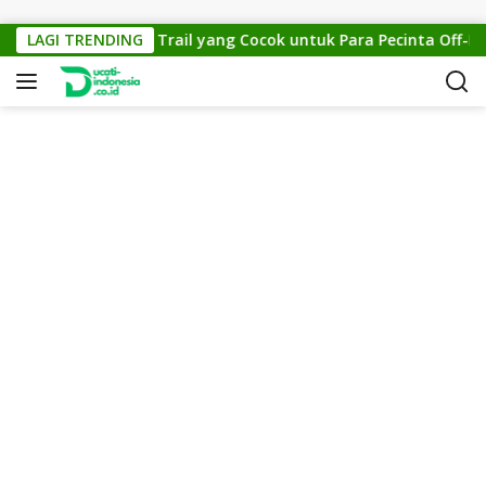
Skip to content
s 150: Motor Trail yang Cocok untuk Para Pecinta Off-Road
LAGI TRENDING