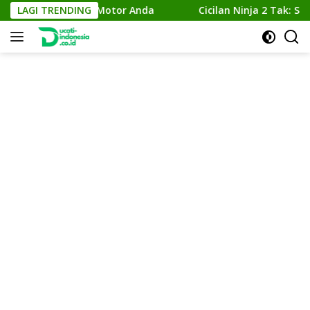
Skip
tkan Performa Motor Anda
LAGI TRENDING
Cicilan Ninja 2 Tak: Solusi
to
content