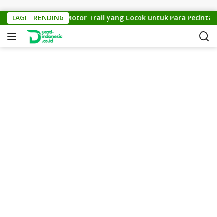
Skip to content
KTM Cross 150: Motor Trail yang Cocok untuk Para Pecinta Off
LAGI TRENDING