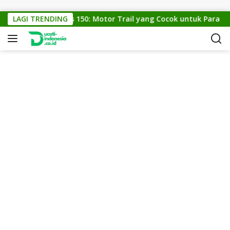
Skip to content
LAGI TRENDING
KTM Cross 150: Motor Trail yang Cocok untuk Para Pec