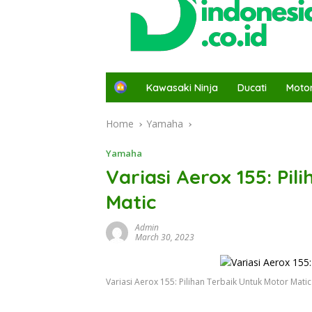
H
Kawasaki Ninja
Ducati
Moto
o
m
Home
Yamaha
e
Yamaha
Variasi Aerox 155: Pi
Matic
Admin
March 30, 2023
Variasi Aerox 155: Pilihan Terbaik Untuk Motor Matic