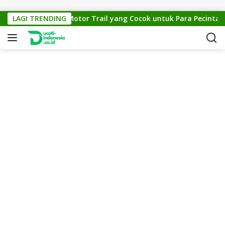
Skip to content
KTM Cross 150: Motor Trail yang Cocok untuk Para Pecinta Off-
LAGI TRENDING