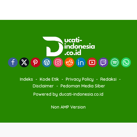
Indeks
Kode Etik
Privacy Policy
Redaksi
Disclaimer
Pedoman Media Siber
Powered by ducati-indonesia.co.id
Non AMP Version