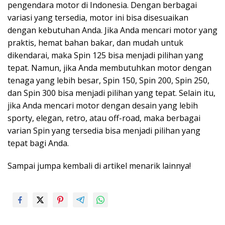
pengendara motor di Indonesia. Dengan berbagai
variasi yang tersedia, motor ini bisa disesuaikan
dengan kebutuhan Anda. Jika Anda mencari motor yang
praktis, hemat bahan bakar, dan mudah untuk
dikendarai, maka Spin 125 bisa menjadi pilihan yang
tepat. Namun, jika Anda membutuhkan motor dengan
tenaga yang lebih besar, Spin 150, Spin 200, Spin 250,
dan Spin 300 bisa menjadi pilihan yang tepat. Selain itu,
jika Anda mencari motor dengan desain yang lebih
sporty, elegan, retro, atau off-road, maka berbagai
varian Spin yang tersedia bisa menjadi pilihan yang
tepat bagi Anda.
Sampai jumpa kembali di artikel menarik lainnya!