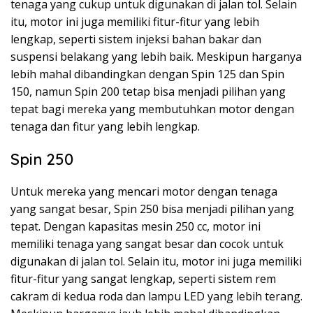
tenaga yang cukup untuk digunakan di jalan tol. Selain
itu, motor ini juga memiliki fitur-fitur yang lebih
lengkap, seperti sistem injeksi bahan bakar dan
suspensi belakang yang lebih baik. Meskipun harganya
lebih mahal dibandingkan dengan Spin 125 dan Spin
150, namun Spin 200 tetap bisa menjadi pilihan yang
tepat bagi mereka yang membutuhkan motor dengan
tenaga dan fitur yang lebih lengkap.
Spin 250
Untuk mereka yang mencari motor dengan tenaga
yang sangat besar, Spin 250 bisa menjadi pilihan yang
tepat. Dengan kapasitas mesin 250 cc, motor ini
memiliki tenaga yang sangat besar dan cocok untuk
digunakan di jalan tol. Selain itu, motor ini juga memiliki
fitur-fitur yang sangat lengkap, seperti sistem rem
cakram di kedua roda dan lampu LED yang lebih terang.