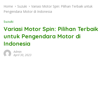
Home
Suzuki
Variasi Motor Spin: Pilihan Terbaik untuk
Pengendara Motor di Indonesia
Suzuki
Variasi Motor Spin: Pilihan Terbaik
untuk Pengendara Motor di
Indonesia
Admin
April 30, 2023