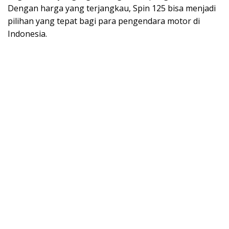
Dengan harga yang terjangkau, Spin 125 bisa menjadi
pilihan yang tepat bagi para pengendara motor di
Indonesia.