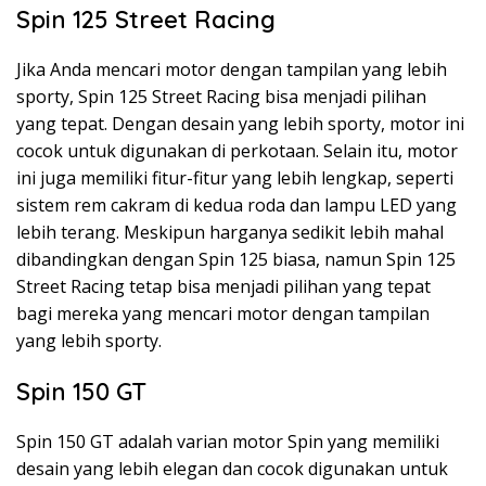
Spin 125 Street Racing
Jika Anda mencari motor dengan tampilan yang lebih
sporty, Spin 125 Street Racing bisa menjadi pilihan
yang tepat. Dengan desain yang lebih sporty, motor ini
cocok untuk digunakan di perkotaan. Selain itu, motor
ini juga memiliki fitur-fitur yang lebih lengkap, seperti
sistem rem cakram di kedua roda dan lampu LED yang
lebih terang. Meskipun harganya sedikit lebih mahal
dibandingkan dengan Spin 125 biasa, namun Spin 125
Street Racing tetap bisa menjadi pilihan yang tepat
bagi mereka yang mencari motor dengan tampilan
yang lebih sporty.
Spin 150 GT
Spin 150 GT adalah varian motor Spin yang memiliki
desain yang lebih elegan dan cocok digunakan untuk