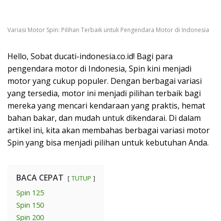
Variasi Motor Spin: Pilihan Terbaik untuk Pengendara Motor di Indonesia
Hello, Sobat ducati-indonesia.co.id! Bagi para
pengendara motor di Indonesia, Spin kini menjadi
motor yang cukup populer. Dengan berbagai variasi
yang tersedia, motor ini menjadi pilihan terbaik bagi
mereka yang mencari kendaraan yang praktis, hemat
bahan bakar, dan mudah untuk dikendarai. Di dalam
artikel ini, kita akan membahas berbagai variasi motor
Spin yang bisa menjadi pilihan untuk kebutuhan Anda.
BACA CEPAT
TUTUP
Spin 125
Spin 150
Spin 200