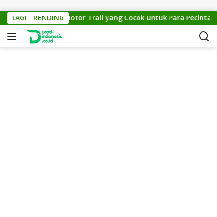
Skip to content
TM Cross 150: Motor Trail yang Cocok untuk Para Pecinta Off-
LAGI TRENDING