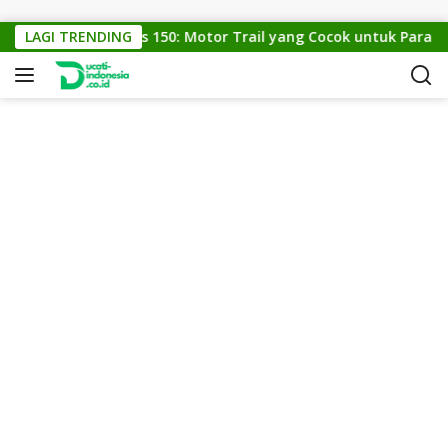
Skip to content
LAGI TRENDING
KTM Cross 150: Motor Trail yang Cocok untuk Para Pec