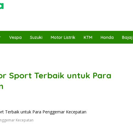
r
Vespa
Suzuki
Motor Listrik
KTM
Honda
Bajaj
or Sport Terbaik untuk Para
n
Penggemar Kecepatan