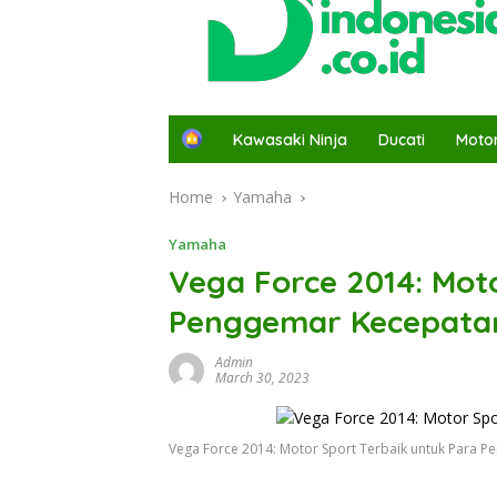
H
Kawasaki Ninja
Ducati
Moto
o
m
Home
Yamaha
e
Yamaha
Vega Force 2014: Mot
Penggemar Kecepata
Admin
March 30, 2023
Vega Force 2014: Motor Sport Terbaik untuk Para 