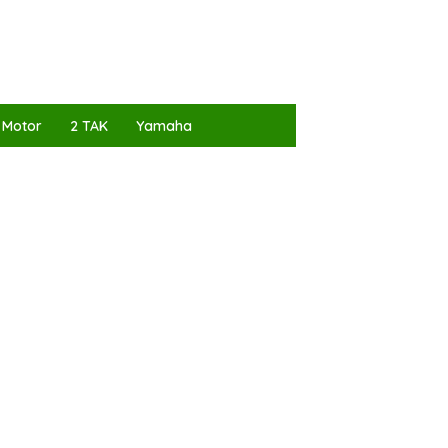
 Motor
2 TAK
Yamaha