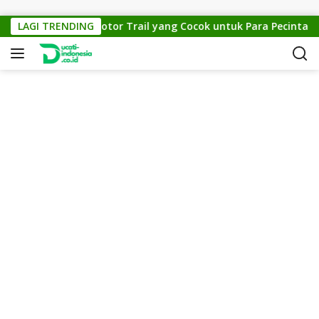
Skip to content
TM Cross 150: Motor Trail yang Cocok untuk Para Pecinta Off-
LAGI TRENDING