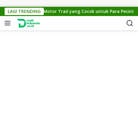
Skip to content
KTM Cross 150: Motor Trail yang Cocok untuk Para Pecinta Off
LAGI TRENDING