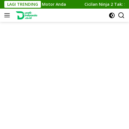
Skip
atkan Performa Motor Anda
LAGI TRENDING
Cicilan Ninja 2 Tak: Solus
to
content