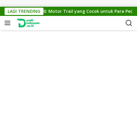
Skip to content
KTM Cross 150: Motor Trail yang Cocok untuk Para Pecinta 
LAGI TRENDING