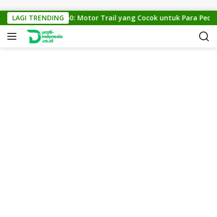
Skip to content
KTM Cross 150: Motor Trail yang Cocok untuk Para Pecinta 
LAGI TRENDING