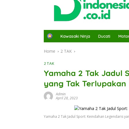
H
Kawasaki Ninja
Ducati
Moto
o
m
Home
2 TAK
e
2 TAK
Yamaha 2 Tak Jadul S
yang Tak Terlupakan
Admin
April 28, 2023
Yamaha 2 Tak Jadul Sport: Keindahan Legendaris ya