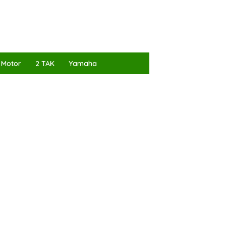
 Motor
2 TAK
Yamaha