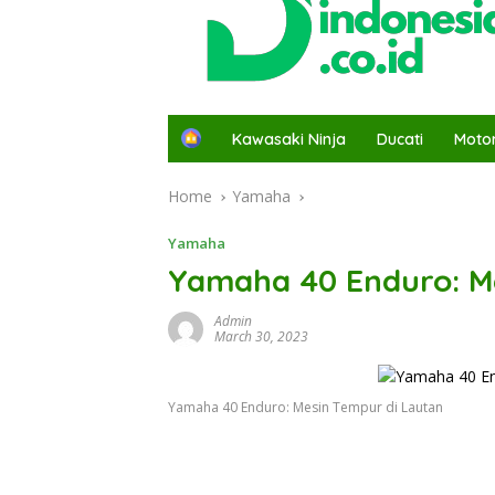
H
Kawasaki Ninja
Ducati
Moto
o
m
Home
Yamaha
e
Yamaha
Yamaha 40 Enduro: M
Admin
March 30, 2023
Yamaha 40 Enduro: Mesin Tempur di Lautan