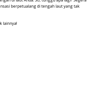
angan di laut Anda. So, tunggu apa lagi? Segera
nsasi berpetualang di tengah laut yang tak
k lainnya!