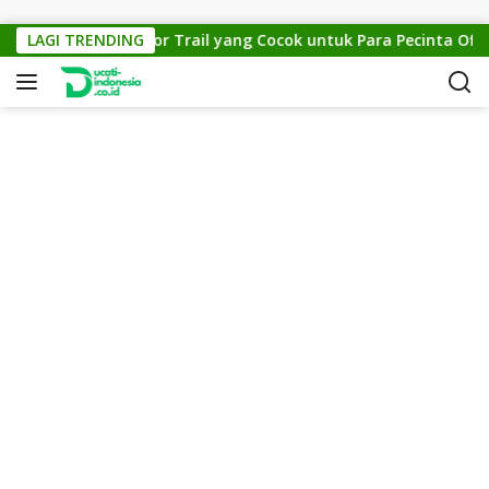
Skip to content
ross 150: Motor Trail yang Cocok untuk Para Pecinta Off-Road
LAGI TRENDING