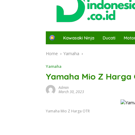
H
Kawasaki Ninja
Ducati
Moto
o
m
Home
Yamaha
e
Yamaha
Yamaha Mio Z Harga
Admin
March 30, 2023
Yamaha Mio Z Harga OTR