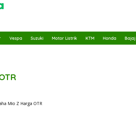
r
Vespa
Suzuki
Motor Listrik
KTM
Honda
Bajaj
 OTR