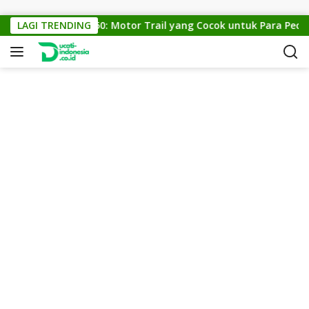
Skip to content
KTM Cross 150: Motor Trail yang Cocok untuk Para Pecinta 
LAGI TRENDING