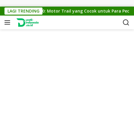
Skip to content
KTM Cross 150: Motor Trail yang Cocok untuk Para Pecinta 
LAGI TRENDING