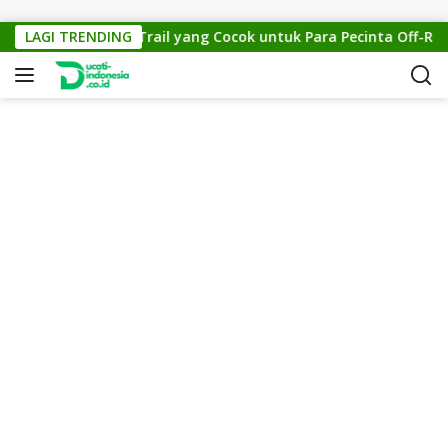
Skip to content
ross 150: Motor Trail yang Cocok untuk Para Pecinta Off-Road
LAGI TRENDING