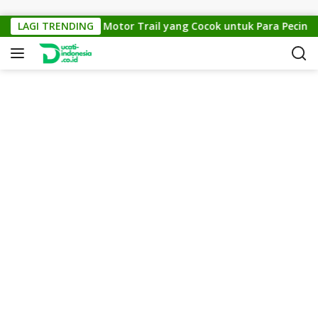
Skip to content
KTM Cross 150: Motor Trail yang Cocok untuk Para Pecinta Of
LAGI TRENDING