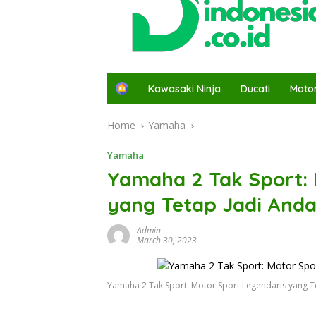
H
Kawasaki Ninja
Ducati
Moto
o
m
Home
Yamaha
e
Yamaha
Yamaha 2 Tak Sport: 
yang Tetap Jadi Anda
Admin
March 30, 2023
Yamaha 2 Tak Sport: Motor Sport Legendaris yang Te