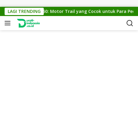
Skip to content
LAGI TRENDING
KTM Cross 150: Motor Trail yang Cocok untuk Para Pecint