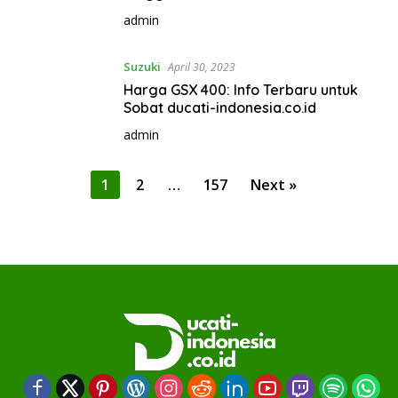
admin
Suzuki
April 30, 2023
Harga GSX 400: Info Terbaru untuk
Sobat ducati-indonesia.co.id
admin
P
1
2
…
157
Next »
o
s
t
s
p
a
g
i