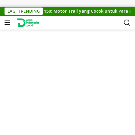
Skip to content
LAGI TRENDING
KTM Cross 150: Motor Trail yang Cocok untuk Para Peci