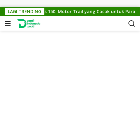
Skip to content
LAGI TRENDING
KTM Cross 150: Motor Trail yang Cocok untuk Para Pec