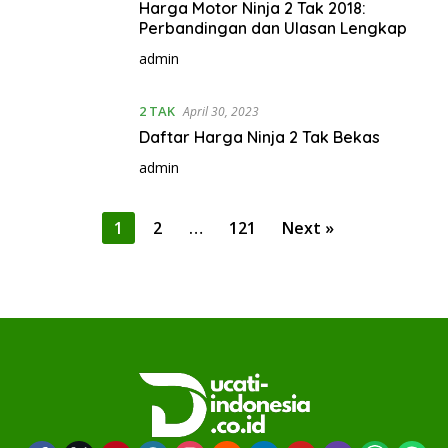
Harga Motor Ninja 2 Tak 2018:
Perbandingan dan Ulasan Lengkap
admin
2 TAK
April 30, 2023
Daftar Harga Ninja 2 Tak Bekas
admin
P
1
2
…
121
Next »
o
s
t
s
p
a
g