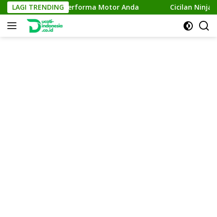
Skip
da: Meningkatkan Performa Motor Anda
LAGI TRENDING
Cicilan Ninja 2
to
content