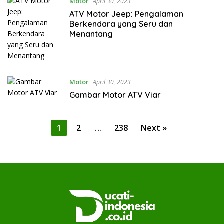
Motor
April 30, 2023
ATV Motor Jeep: Pengalaman
Berkendara yang Seru dan
Menantang
Motor
April 30, 2023
Gambar Motor ATV Viar
Posts
1
2
…
238
Next »
pagination